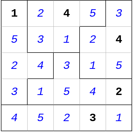
1
2
4
5
3
5
3
1
2
4
2
4
3
1
5
3
1
5
4
2
4
5
2
3
1