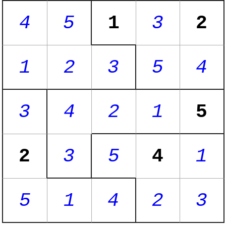
4
5
1
3
2
1
2
3
5
4
3
4
2
1
5
2
3
5
4
1
5
1
4
2
3