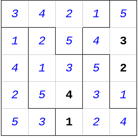
3
4
2
1
5
1
2
5
4
3
4
1
3
5
2
2
5
4
3
1
5
3
1
2
4