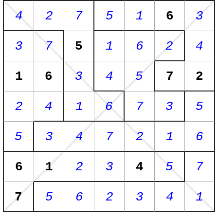
4
2
7
5
1
6
3
3
7
5
1
6
2
4
1
6
3
4
5
7
2
2
4
1
6
7
3
5
5
3
4
7
2
1
6
6
1
2
3
4
5
7
7
5
6
2
3
4
1