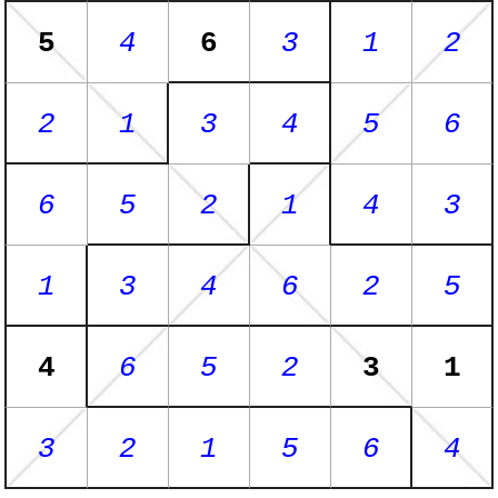
5
4
6
3
1
2
2
1
3
4
5
6
6
5
2
1
4
3
1
3
4
6
2
5
4
6
5
2
3
1
3
2
1
5
6
4