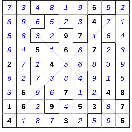
7
3
4
8
1
9
6
5
2
8
9
6
5
2
3
4
7
1
5
8
3
2
9
7
1
6
4
9
4
5
1
6
8
7
2
3
2
7
1
4
5
6
8
3
9
6
2
7
3
8
4
9
1
5
3
5
9
6
7
1
2
4
8
1
6
2
9
4
5
3
8
7
4
1
8
7
3
2
5
9
6