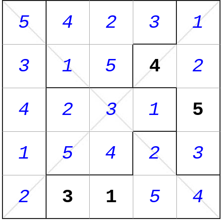
5
4
2
3
1
3
1
5
4
2
4
2
3
1
5
1
5
4
2
3
2
3
1
5
4