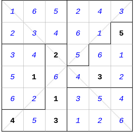
1
6
5
2
4
3
2
3
4
6
1
5
3
4
2
5
6
1
5
1
6
4
3
2
6
2
1
3
5
4
4
5
3
1
2
6