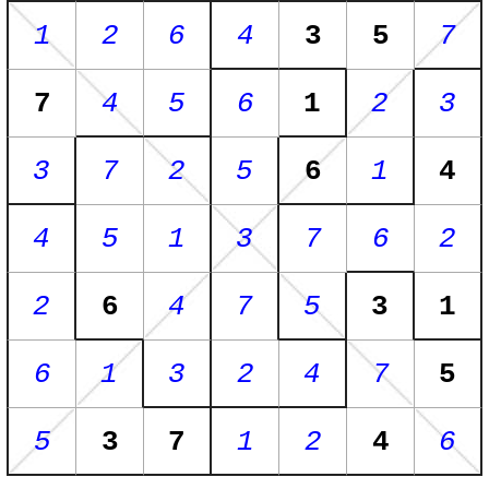
1
2
6
4
3
5
7
7
4
5
6
1
2
3
3
7
2
5
6
1
4
4
5
1
3
7
6
2
2
6
4
7
5
3
1
6
1
3
2
4
7
5
5
3
7
1
2
4
6