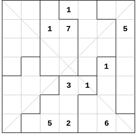
1
1
7
5
1
3
1
5
2
6