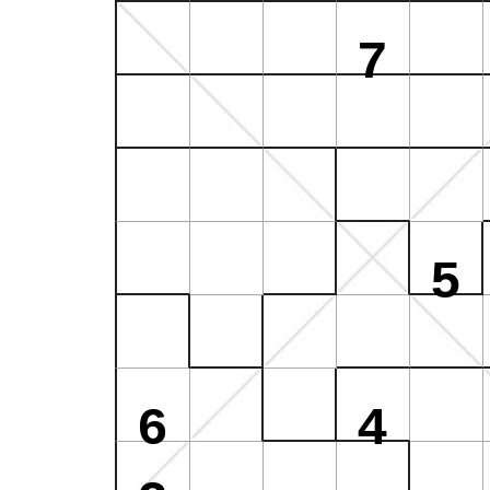
7
5
6
4