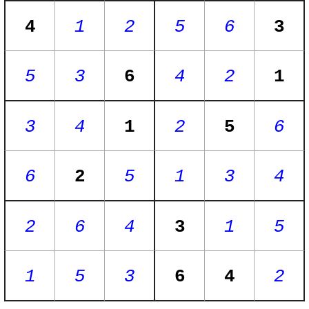
4
1
2
5
6
3
5
3
6
4
2
1
3
4
1
2
5
6
6
2
5
1
3
4
2
6
4
3
1
5
1
5
3
6
4
2