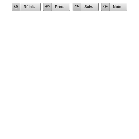
Réinit.
Préc.
Suiv.
Note