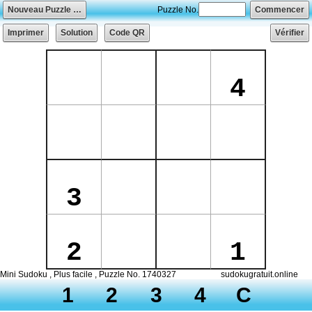
Nouveau Puzzle …
Puzzle No.
Commencer
Imprimer
Solution
Code QR
Vérifier
4
3
2
1
Mini Sudoku , Plus facile , Puzzle No. 1740327
sudokugratuit.online
1
2
3
4
C