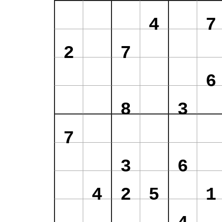
4
7
2
7
6
8
3
7
3
6
4
2
5
1