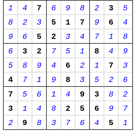
1
4
7
6
9
8
2
3
5
8
2
3
5
1
7
9
6
4
9
6
5
2
3
4
7
1
8
6
3
2
7
5
1
8
4
9
5
8
9
4
6
2
1
7
3
4
7
1
9
8
3
5
2
6
7
5
6
1
4
9
3
8
2
3
1
4
8
2
5
6
9
7
2
9
8
3
7
6
4
5
1