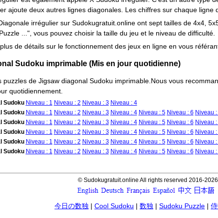
er ajoute deux autres lignes diagonales. Les chiffres sur chaque ligne 
agonale irrégulier sur Sudokugratuit.online ont sept tailles de 4x4, 5x5
zle ...", vous pouvez choisir la taille du jeu et le niveau de difficulté.
lus de détails sur le fonctionnement des jeux en ligne en vous référa
nal Sudoku imprimable (Mis en jour quotidienne)
es puzzles de Jigsaw diagonal Sudoku imprimable.Nous vous recommando
jour quotidiennement.
al Sudoku
Niveau : 1
Niveau : 2
Niveau : 3
Niveau : 4
al Sudoku
Niveau : 1
Niveau : 2
Niveau : 3
Niveau : 4
Niveau : 5
Niveau : 6
Niveau :
al Sudoku
Niveau : 1
Niveau : 2
Niveau : 3
Niveau : 4
Niveau : 5
Niveau : 6
Niveau :
al Sudoku
Niveau : 1
Niveau : 2
Niveau : 3
Niveau : 4
Niveau : 5
Niveau : 6
Niveau :
al Sudoku
Niveau : 1
Niveau : 2
Niveau : 3
Niveau : 4
Niveau : 5
Niveau : 6
Niveau :
al Sudoku
Niveau : 1
Niveau : 2
Niveau : 3
Niveau : 4
Niveau : 5
Niveau : 6
Niveau :
© Sudokugratuit.online All rights reserved 2016-202
今日の数独
|
Cool Sudoku
|
数独
|
Sudoku Puzzle
|
侍