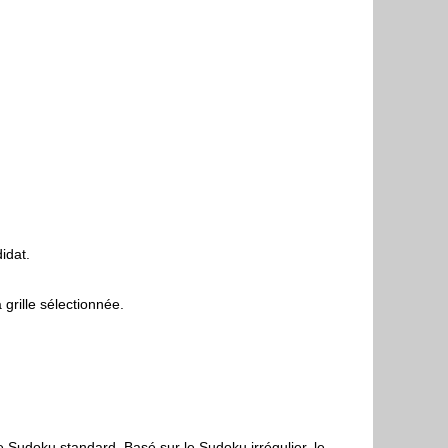
idat.
grille sélectionnée.
e Sudoku standard. Basé sur le Sudoku irrégulier, le