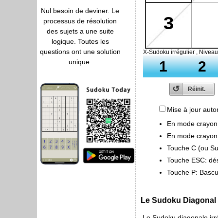
Nul besoin de deviner. Le
processus de résolution
des sujets a une suite
logique. Toutes les
questions ont une solution
unique.
Mise à jour aut
En mode crayon, S
En mode crayon, S
Touche C (ou Sup
Touche ESC: désé
Touche P: Bascul
Le Sudoku Diagonal i
Le Sudoku diagonale irré