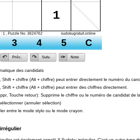
omatique des candidats
hift + chiffre (Alt + chiffre) peut entrer directement le numéro du cand
hift + chiffre (Alt + chiffre) peut entrer des chiffres directement.
pr, Touche retour): Supprime le chiffre ou le numéro de candidat de la 
lectionner (annuler sélection)
er entre le mode stylo ou le mode crayon.
rrégulier
gulier est également appelé X Sudoku irrégulier. C'est un autre type d