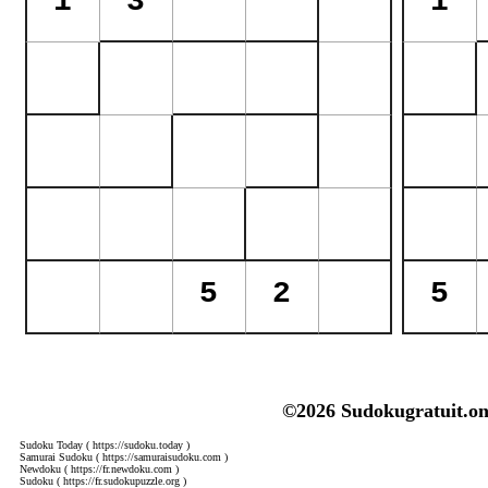
©2026 Sudokugratuit.on
Sudoku Today
( https://sudoku.today )
Samurai Sudoku
( https://samuraisudoku.com )
Newdoku
( https://fr.newdoku.com )
Sudoku
( https://fr.sudokupuzzle.org )