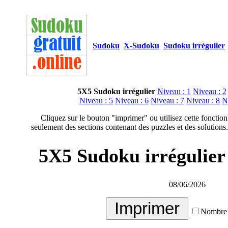
Sudoku
X-Sudoku
Sudoku irrégulier
5X5 Sudoku irrégulier
Niveau : 1
Niveau : 2
Niveau : 5
Niveau : 6
Niveau : 7
Niveau : 8
N
Cliquez sur le bouton "imprimer" ou utilisez cette fonction
seulement des sections contenant des puzzles et des solutions.
5X5 Sudoku irrégulier 
08/06/2026
Nombre 