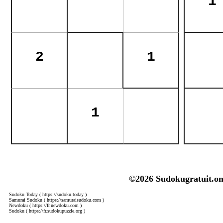
©2026 Sudokugratuit.on
Sudoku Today
( https://sudoku.today )
Samurai Sudoku
( https://samuraisudoku.com )
Newdoku
( https://fr.newdoku.com )
Sudoku
( https://fr.sudokupuzzle.org )