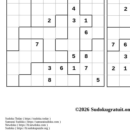
©2026 Sudokugratuit.on
Sudoku Today
( https://sudoku.today )
Samurai Sudoku
( https://samuraisudoku.com )
Newdoku
( https://fr.newdoku.com )
Sudoku
( https://fr.sudokupuzzle.org )