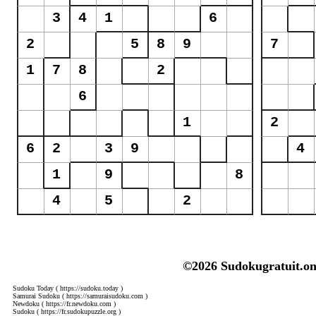
©2026 Sudokugratuit.on
Sudoku Today
( https://sudoku.today )
Samurai Sudoku
( https://samuraisudoku.com )
Newdoku
( https://fr.newdoku.com )
Sudoku
( https://fr.sudokupuzzle.org )