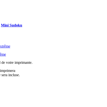
Mini Sudoku
xtrême
rême
d de votre imprimante.
l imprimera
 sera incluse.