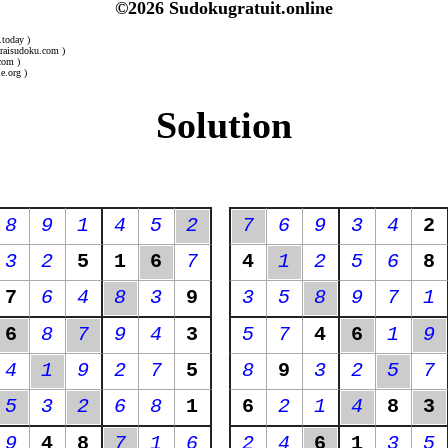
©2026 Sudokugratuit.online
.today )
uraisudoku.com )
com )
e.org )
Solution