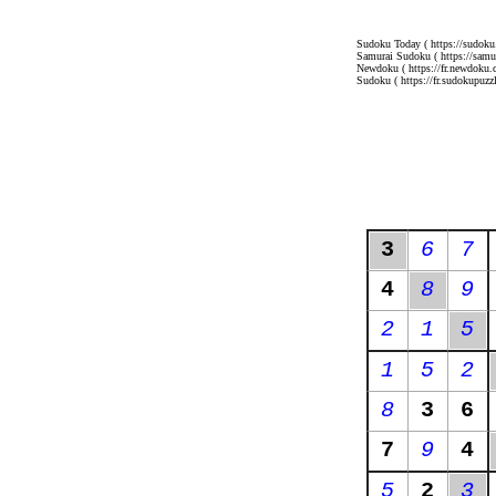
Sudoku Today
( https://sudoku
Samurai Sudoku
( https://sam
Newdoku
( https://fr.newdoku.
Sudoku
( https://fr.sudokupuzzl