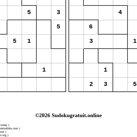
©2026 Sudokugratuit.online
.today )
uraisudoku.com )
com )
e.org )