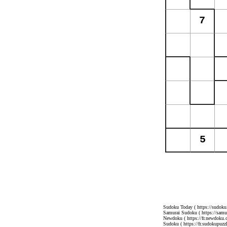
Sudoku Today
( https://sudoku
Samurai Sudoku
( https://sam
Newdoku
( https://fr.newdoku.
Sudoku
( https://fr.sudokupuzzl