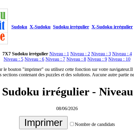
Sudoku
X-Sudoku
Sudoku irrégulier
X-Sudoku irrégulier
7X7 Sudoku irrégulier
Niveau : 1
Niveau : 2
Niveau : 3
Niveau : 4
Niveau : 5
Niveau : 6
Niveau : 7
Niveau : 8
Niveau : 9
Niveau : 10
r le bouton "imprimer" ou utilisez cette fonction sur votre navigateur.I
 sections contenant des puzzles et des solutions. Aucune autre partie ne
Sudoku irrégulier - Niveau
08/06/2026
Nombre de candidats