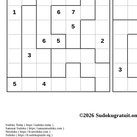
©2026 Sudokugratuit.on
Sudoku Today
( https://sudoku.today )
Samurai Sudoku
( https://samuraisudoku.com )
Newdoku
( https://fr.newdoku.com )
Sudoku
( https://fr.sudokupuzzle.org )