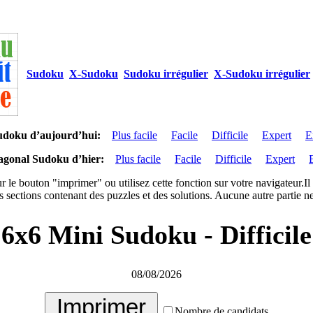
Sudoku
X-Sudoku
Sudoku irrégulier
X-Sudoku irrégulier
udoku d’aujourd’hui:
Plus facile
Facile
Difficile
Expert
E
agonal Sudoku d’hier:
Plus facile
Facile
Difficile
Expert
r le bouton "imprimer" ou utilisez cette fonction sur votre navigateur.I
 sections contenant des puzzles et des solutions. Aucune autre partie ne
6x6 Mini Sudoku - Difficile
08/08/2026
Nombre de candidats