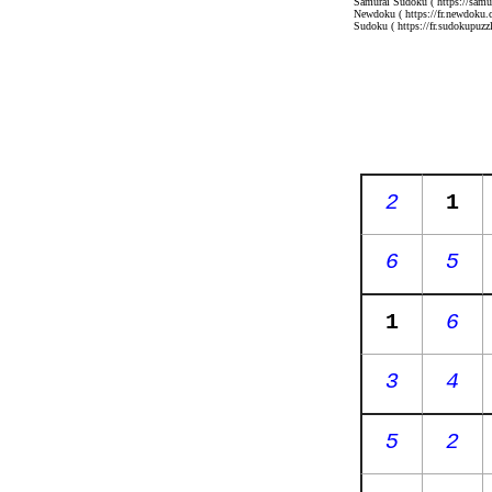
Samurai Sudoku
( https://sam
Newdoku
( https://fr.newdoku.
Sudoku
( https://fr.sudokupuzzl