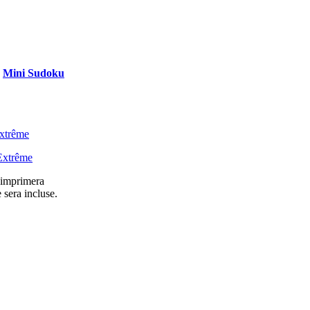
Mini Sudoku
xtrême
Extrême
l imprimera
 sera incluse.