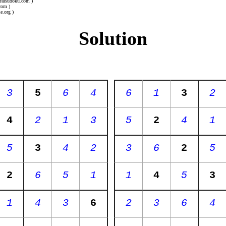
uraisudoku.com )
com )
e.org )
Solution