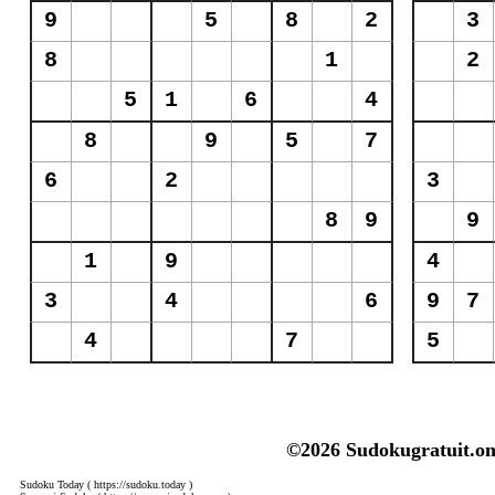
©2026 Sudokugratuit.on
Sudoku Today
( https://sudoku.today )