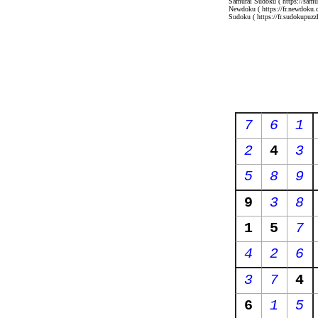
Samurai Sudoku
( https://sam
Newdoku
( https://fr.newdoku.
Sudoku
( https://fr.sudokupuzzl