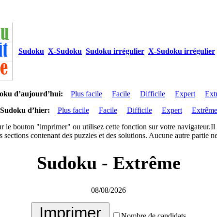
Sudoku
X-Sudoku
Sudoku irrégulier
X-Sudoku irrégulier
oku d’aujourd’hui:
Plus facile
Facile
Difficile
Expert
Ext
Sudoku d’hier:
Plus facile
Facile
Difficile
Expert
Extrêm
r le bouton "imprimer" ou utilisez cette fonction sur votre navigateur.I
 sections contenant des puzzles et des solutions. Aucune autre partie ne
Sudoku - Extrême
08/08/2026
Nombre de candidats