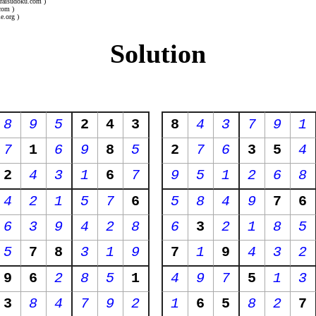
uraisudoku.com )
com )
e.org )
Solution