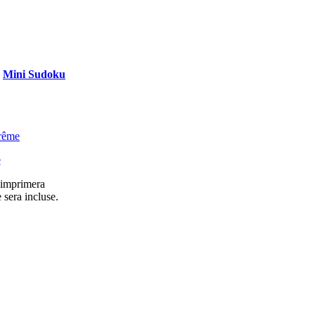
Mini Sudoku
rême
e
l imprimera
 sera incluse.